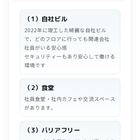
（1）
自社
ビル
2022
年
に
竣工
した
綺麗
な
自社
ビル
で、どのフロアに
行
っても
関連
会社
社員
がいる
安心感
セキュリティーもあり
安心
して
働
ける
環境
です
（2）
食堂
社員
食堂
・
社内
カフェや
交流
スペース
があります。
（3）バリアフリー