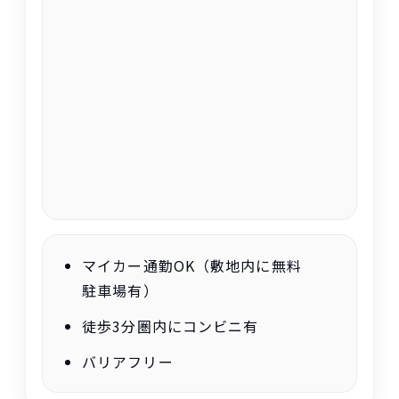
マイカー
通勤
OK（
敷地内
に
無料
駐車場
有
）
徒歩
3
分
圏内
にコンビニ
有
バリアフリー