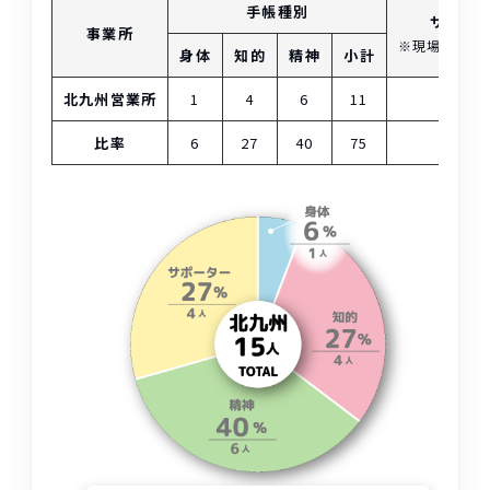
手帳
種別
サポー
事業所
※現場担当以
身体
知的
精神
小計
北九州営業所
1
4
6
11
4
比率
6
27
40
75
27