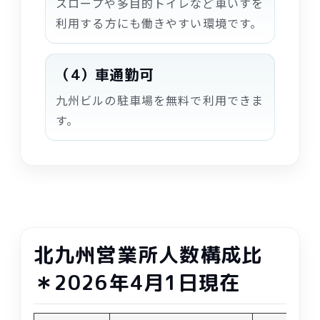
スロープや
多目的
トイレなど
車
いすを
利用
する
方
にも
働
きやすい
環境
です。
（4）
車
通勤
可
九州
ビルの
駐車場
を
無料
で
利用
できま
す。
北九州
営業所
人数
構成比
＊2026
年
4
月
1
日
現在