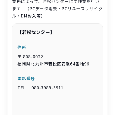
業務
によって、
若松
センターにて
作業
を
行
い
ます （PCデータ
消去
・PCリユースリサイク
ル・DM
封入
等
）
【
若松
センター】
住所
〒 808-0022
福岡県
北九州市
若松区
安瀬
64
番地
96
電話番号
TEL 080-3989-3911