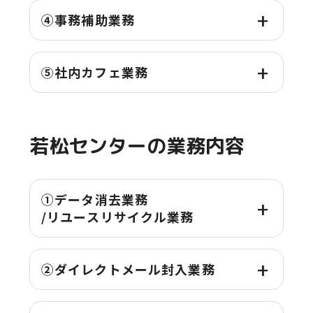
④
事務
補助
業務
⑤
社内
カフェ
業務
若松
センターの
業務
内容
①データ
消去
業務
/リユースリサイクル
業務
②ダイレクトメール
封入
業務