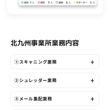
北九州
事業所
業務
内容
①スキャニング
業務
②シュレッダー
業務
③メール
集配
業務