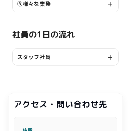
③
様々
な
業務
社員
の1
日
の
流
れ
スタッフ社員
アクセス・
問
い
合
わせ
先
住所