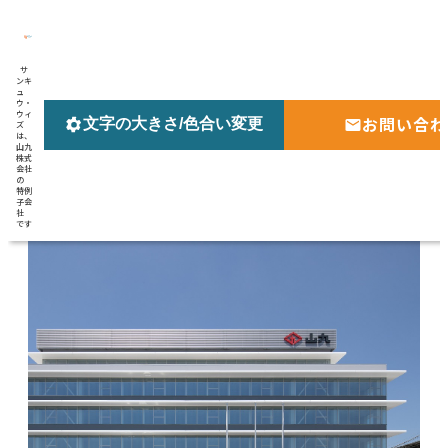
サ
ンキ
ュ
ウ・
ウィ
お
問
い
合
わ
文字
の
大
きさ/
色合
い
変更
ズ
は、
山九
株式
会社
の
特例
子会
社
です