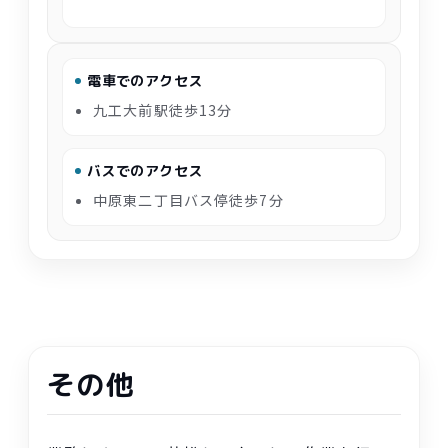
電車
でのアクセス
九工大前駅
徒歩
13
分
バスでのアクセス
中原東
二
丁目
バス
停
徒歩
7
分
その他